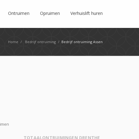
Ontruimen
Opruimen
Verhuislift huren
Home
/
Bedrijf ontruiming
/
Bedrijf ontruiming Assen
uimen
TOTAALONTRUIMINGEN DRENTHE