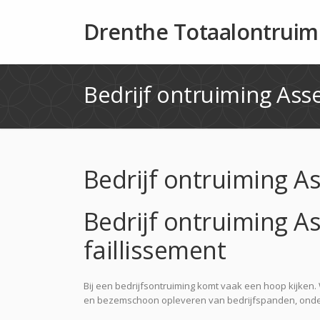
Drenthe Totaalontruim
Bedrijf ontruiming Ass
Bedrijf ontruiming A
Bedrijf ontruiming As
faillissement
Bij een bedrijfsontruiming komt vaak een hoop kijken. W
en bezemschoon opleveren van bedrijfspanden, onder a