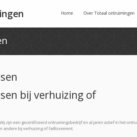
ingen
Home
Over Totaal ontruimingen
en
ssen
sen bij verhuizing of
ij zijn een gecertificeerd ontruimingsbedrijf en al jaren actief in het ontr
ndere bij verhuizing of faillissement.