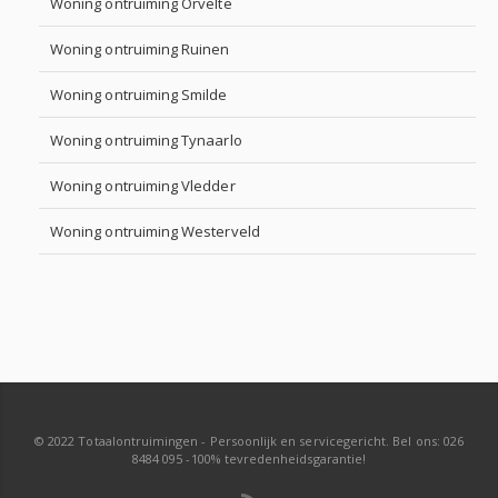
Woning ontruiming Orvelte
Woning ontruiming Ruinen
Woning ontruiming Smilde
Woning ontruiming Tynaarlo
Woning ontruiming Vledder
Woning ontruiming Westerveld
© 2022 Totaalontruimingen - Persoonlijk en servicegericht. Bel ons: 026
8484 095 -100% tevredenheidsgarantie!