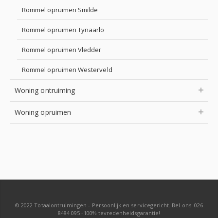
Rommel opruimen Smilde
Rommel opruimen Tynaarlo
Rommel opruimen Vledder
Rommel opruimen Westerveld
Woning ontruiming
Woning opruimen
© 2022 Totaalontruimingen - Persoonlijk en servicegericht. Bel ons: 026
8484 095 -100% tevredenheidsgarantie!