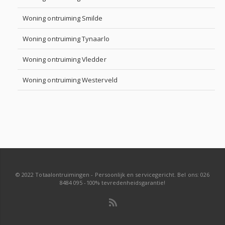
Woning ontruiming Smilde
Woning ontruiming Tynaarlo
Woning ontruiming Vledder
Woning ontruiming Westerveld
© 2022 Totaalontruimingen - Persoonlijk en servicegericht. Bel ons: 026
8484 095 -100% tevredenheidsgarantie!