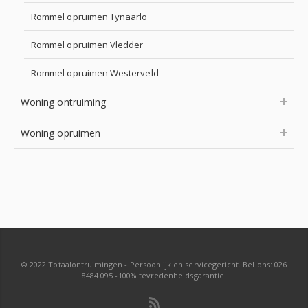
Rommel opruimen Tynaarlo
Rommel opruimen Vledder
Rommel opruimen Westerveld
Woning ontruiming
Woning opruimen
© 2022 Totaalontruimingen - Persoonlijk en servicegericht. Bel ons: 026
8484 095 -100% tevredenheidsgarantie!