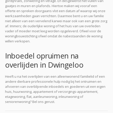
gordijnrails, zonwering en vitrage. En desgewenst het vullen van
gaatjes in muren en plafonds. Hiertoe maken wij vooraf een
offerte en spreken doorgaans vlot een datum af waarop wij onze
werkzaamheden gaan verrichten. Daarmee bent u en uw familie
niet alleen van een vervelend karwei maar ook van een grote zorg
af. Immers; de ouderlijke woning of het huis van uw overleden
vader of moeder moet leeg worden opgeleverd. Ofwel voor de
woningbouwstichting ofwel omdat de nabestaanden de woning
willen verkopen.
Inboedel opruimen na
overlijden in Dwingeloo
Heeft u na het overlijden van een alleenwonend familielid of een
andere dierbare professionele hulp nodig bij het ontruimen en
afvoeren van overblijvende inboedels en goederen uit een eigen
huis, huurwoning, appartement of verzorgings-appartement,
etagewoning, flat, aanleunwoning, inleunwoning of
seniorenwoning? Bel ons gerust.